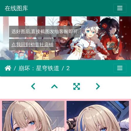
在线图库
选好图后,直接截图发给客服即可
点我回到初音社店铺
崩坏：星穹铁道
2